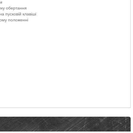
ом
мку обертання
а пусковій клавіші
ному положенні