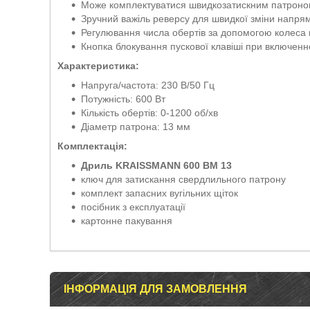
Може комплектуватися швидкозатискним патрон
Зручний важіль реверсу для швидкої зміни напря
Регулювання числа обертів за допомогою колеса н
Кнопка блокування пускової клавіші при включен
Характеристика:
Напруга/частота: 230 В/50 Гц
Потужність: 600 Вт
Кількість обертів: 0-1200 об/хв
Діаметр патрона: 13 мм
Комплектація:
Дриль KRAISSMANN 600 BM 13
ключ для затискання свердлильного патрону
комплект запасних вугільних щіток
посібник з експлуатації
картонне пакування
ІНФОРМАЦІЯ ДЛЯ ЗАМОВЛЕННЯ