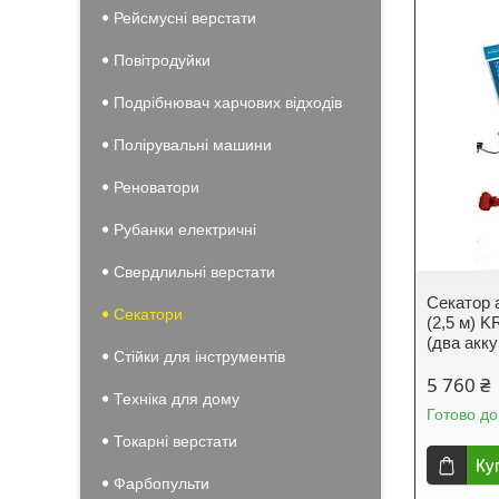
Рейсмусні верстати
Повітродуйки
Подрібнювач харчових відходів
Полірувальні машини
Реноватори
Рубанки електричні
Свердлильні верстати
Секатор 
Секатори
(2,5 м) 
(два акку
Стійки для інструментів
5 760 ₴
Техніка для дому
Готово до
Токарні верстати
Ку
Фарбопульти