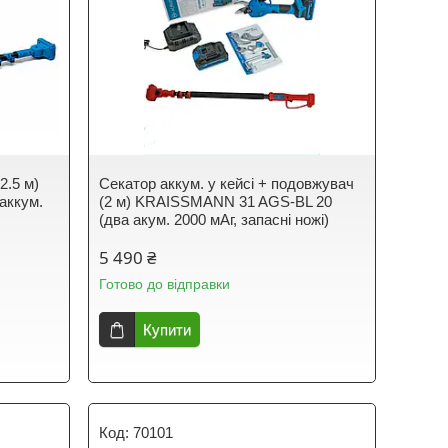
2.5 м)
Секатор аккум. у кейсі + подовжувач
аккум.
(2 м) KRAISSMANN 31 AGS-BL 20
(два акум. 2000 мАг, запасні ножі)
5 490 ₴
Готово до відправки
Купити
70101