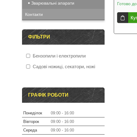
Зварювальні апарати
Готово до
Контакти
Ку
ФІЛЬТРИ
Бензопили і електропили
Садові ножиці, секатори, ножі
ГРАФІК РОБОТИ
Понеділок
09:00
16:00
Вівторок
09:00
16:00
Середа
09:00
16:00