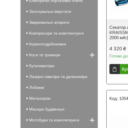
Електричні портативні плити
Заточувальні верстати
Зварювальні апарати
Секатор 
KRAISSMA
Компресори та комплектуючі
2000 мАг
Кормоподрібнювачі
4 320 ₴
Коси та тримери
Готово до
Культиватори
Ку
Лазерні нівеліри та далекоміри
Лобзики
Металорізи
105
Міксери будівельні
Мотобури та комплеткуючі