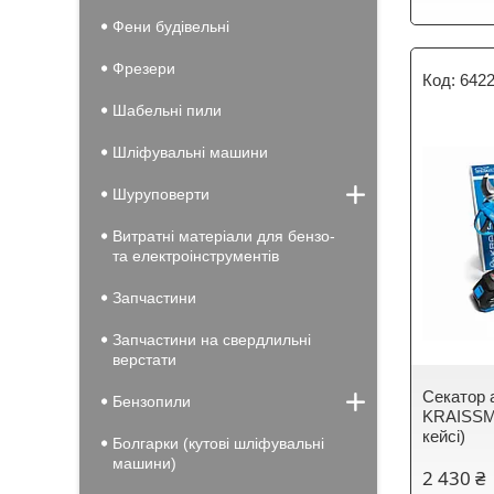
Фени будівельні
Фрезери
642
Шабельні пили
Шліфувальні машини
Шуруповерти
Витратні матеріали для бензо-
та електроінструментів
Запчастини
Запчастини на свердлильні
верстати
Секатор 
Бензопили
KRAISSMA
кейсі)
Болгарки (кутові шліфувальні
машини)
2 430 ₴