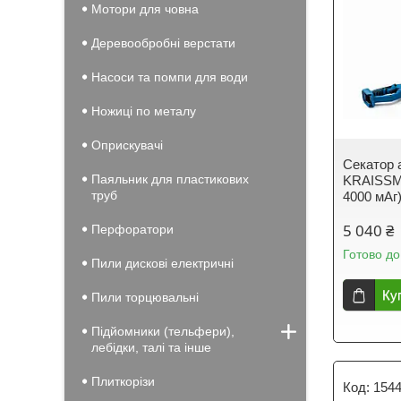
Мотори для човна
Деревообробні верстати
Насоси та помпи для води
Ножиці по металу
Оприскувачі
Секатор 
Паяльник для пластикових
KRAISSMA
труб
4000 мАг
5 040 ₴
Перфоратори
Готово до
Пили дискові електричні
Ку
Пили торцювальні
Підйомники (тельфери),
лебідки, талі та інше
Плиткорізи
154