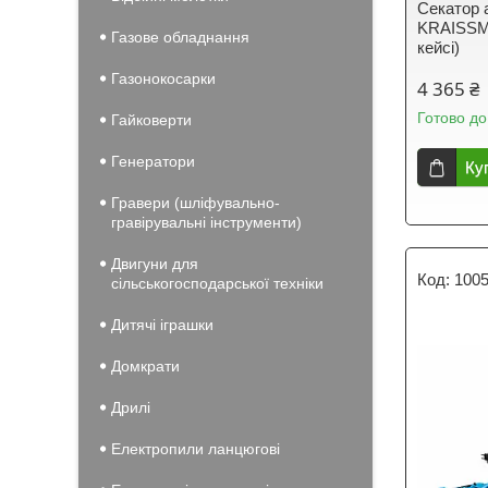
Секатор 
KRAISSMA
Газове обладнання
кейсі)
Газонокосарки
4 365 ₴
Готово до
Гайковерти
Генератори
Ку
Гравери (шліфувально-
гравірувальні інструменти)
Двигуни для
100
сільськогосподарської техніки
Дитячі іграшки
Домкрати
Дрилі
Електропили ланцюгові