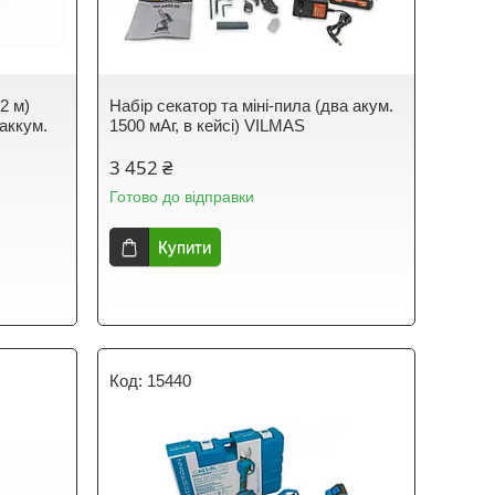
2 м)
Набір секатор та міні-пила (два акум.
аккум.
1500 мАг, в кейсі) VILMAS
3 452 ₴
Готово до відправки
Купити
15440