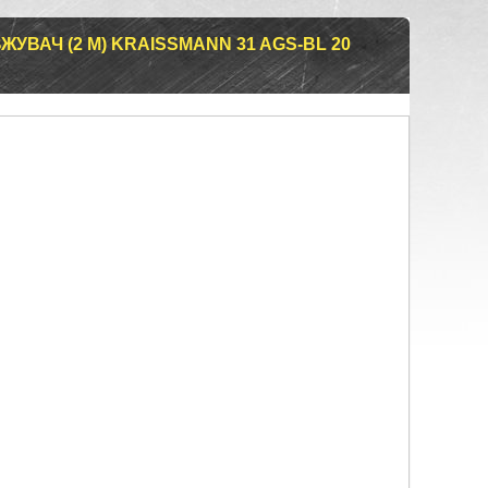
ЖУВАЧ (2 М) KRAISSMANN 31 AGS-BL 20