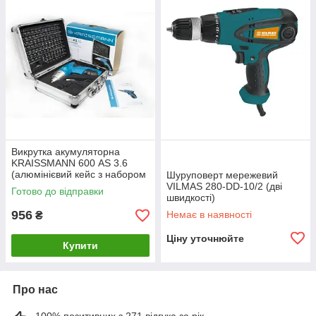
Викрутка акумуляторна
KRAISSMANN 600 АS 3.6
(алюмінієвий кейс з набором
Шуруповерт мережевий
насадок)
VILMAS 280-DD-10/2 (дві
Готово до відправки
швидкості)
956
Немає в наявності
₴
Ціну уточнюйте
Купити
Про нас