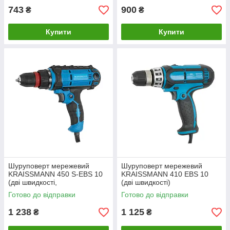
743
900
₴
₴
Купити
Купити
Шуруповерт мережевий
Шуруповерт мережевий
KRAISSMANN 450 S-EBS 10
KRAISSMANN 410 EBS 10
(дві швидкості,
(дві швидкості)
швидкозатискний патрон)
Готово до відправки
Готово до відправки
1 238
1 125
₴
₴