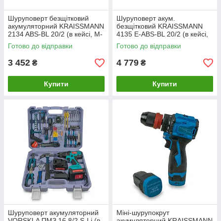
Шуруповерт безщітковий
Шуруповерт акум.
акумуляторний KRAISSMANN
безщітковий KRAISSMANN
2134 ABS-BL 20/2 (в кейсі, M-
4135 E-ABS-BL 20/2 (в кейсі,
POWER series 20)
крут. момент 150 Нм)
Готово до відправки
Готово до відправки
3 452
4 779
₴
₴
Купити
Купити
Шуруповерт акумуляторний
Міні-шурупокрут
VORSKLA ПМЗ 16.8/2 S-Li (в
акумуляторний KRAISSMANN