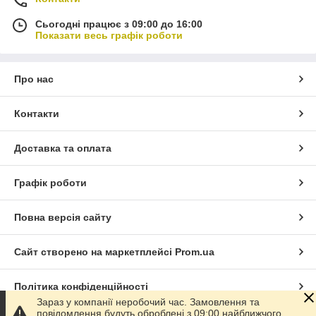
інтереси клієнта – це найвищий пріоритет;
робити все можливе, щоб клієнт отримував
Сьогодні працює з 09:00 до 16:00
задоволення від покупки;
Показати весь графік роботи
беззаперечно дотримуватись вимог законодавства,
зокрема Закону «Про захист прав споживачів».
Про нас
З НАМИ ПРОСТО І ВИГІДНО
Контакти
Доставка та оплата
Графік роботи
Повна версія сайту
Сайт створено на маркетплейсі
Prom.ua
Політика конфіденційності
Зараз у компанії неробочий час. Замовлення та
повідомлення будуть оброблені з 09:00 найближчого