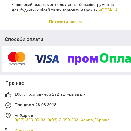
широкий асортимент електро та бензоінструментів
для будь-яких цілей таких торгових марок як
VORSKLA
,
KRAISSMANN
та ін.;
Показати все
розумну цінову політику;
швидку та своєчасну доставку;
Способи оплати
оплату при отриманні товару, на великогабаритний
товар потрібна передоплата у розмірі 10% вартості
товару (повна передоплата на картку банку, а так
само Пром-оплата тільки за бажанням клієнта);
перевірка товару перед відправкою;
гарантійне та післягарантійне обслуговування;
чудовий сервіс.
Про нас
Це місце, де перед покупкою товару ви можете отримати
необхідну консультацію, ознайомитися з потрібним для Вас
100% позитивних з 272 відгуків за рік
товаром, а також відгуками інших покупців.
Працює з 28.08.2018
Девізом нашої роботи стала народна німецька приказка –
“Der Kunde ist König”, що означає “Клієнт – це Король”! Це
м. Харків
ставлення до клієнта стало основою трьох принципів нашої
0(97)-393-09-93, 0(93)-3-999-333, Харків, Україна
роботи:
Контакти