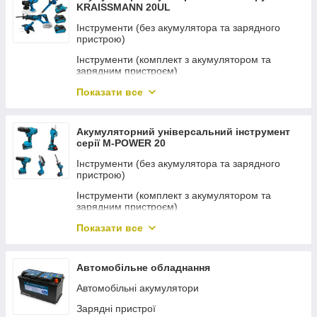
KRAISSMANN 20UL
Інструменти (без акумулятора та зарядного
пристрою)
Інструменти (комплект з акумулятором та
зарядним пристроєм)
Комплект акумуляторного інструменту
Показати все
Акумулятори та зарядні пристрої
Акумуляторний універсальний інструмент
серії M-POWER 20
Інструменти (без акумулятора та зарядного
пристрою)
Інструменти (комплект з акумулятором та
зарядним пристроєм)
Комплект акумуляторного інструменту
Показати все
Акумулятори та зарядні пристрої
Автомобільне обладнання
Автомобільні акумулятори
Зарядні пристрої