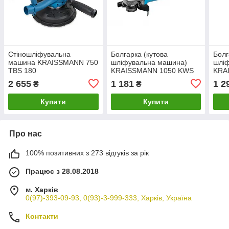
Стіношліфувальна
Болгарка (кутова
Болг
машина KRAISSMANN 750
шліфувальна машина)
шлі
TBS 180
KRAISSMANN 1050 KWS
KRA
125 (довга ручка)
125E
2 655
1 181
1 2
₴
₴
регу
конс
Купити
Купити
Про нас
100% позитивних з 273 відгуків за рік
Працює з 28.08.2018
м. Харків
0(97)-393-09-93, 0(93)-3-999-333, Харків, Україна
Контакти