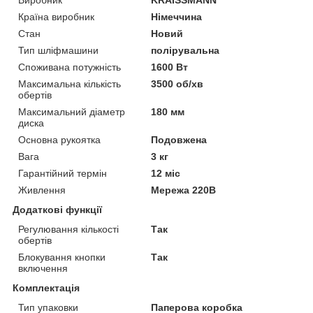
Країна виробник
Німеччина
Стан
Новий
Тип шліфмашини
полірувальна
Споживана потужність
1600 Вт
Максимальна кількість
3500 об/хв
обертів
Максимальний діаметр
180 мм
диска
Основна рукоятка
Подовжена
Вага
3 кг
Гарантійний термін
12 міс
Живлення
Мережа 220В
Додаткові функції
Регулювання кількості
Так
обертів
Блокування кнопки
Так
включення
Комплектація
Тип упаковки
Паперова коробка