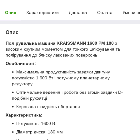
Опис
Характеристики
Доставка
Оплата
Умови п
Опис
Полірувальна машина KRAISSMANN 1600 PM 180
з
високим крутним моментом для тонкого шліфування та
полірування до блиску лакованих поверхонь
Особливості:
Максимальна продуктивність завдяки двигуну
потужністю 1 600 Вт і потужному планетарному
редуктору
Оптимальне ведення і робота без втоми завдяки D-
подібній рукоятці
Керована швидкість обертання
Характеристика:
Потужність: 1600 Вт
Діаметр диска: 180 мм