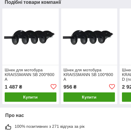
Подібні товари компанії
Шнек для мотобура
Шнек для мотобура
Шнек
KRAISSMANN SB 200*800
KRAISSMANN SB 100*800
KRA
A
A
D (п
зато
1 487
956
2 9
₴
₴
Купити
Купити
Про нас
100% позитивних з 271 відгука за рік