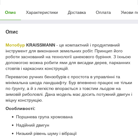
Опис
Характеристики
Доставка
Оплата
Умови п
Опис
Мотобур
KRAISSMANN
- це компактний і продуктивний
інструмент для виконання земельних робіт. Принцип його
роботи заснований на технології шнекового буріння. З їхньою
допомогою можна робити ями для висадки дерев, парканних
стовпів і каркасних конструкцій.
Перевагою ручних бензобурів є простота в управлінні та
мінімальна шкода ландшафту. Бур впевнено працює не тільки
по ґрунту, а й з легкістю впорається з товстим льодом на
зимовій риболовлі. Дана модель має досить потужний двигун і
міцну конструкцію.
Особливості:
Поршнева група хромована
Надійний двигун
Низький рівень шуму і вібрації