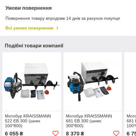
Умови повернення
Повернення товару впродовж 14 днів за рахунок покупця
Всі умови повернення
Подібні товари компанії
Мотобур KRAISSMANN
Мотобур KRAISSMANN
Мот
522 EB 300 (шнек
681 EB 300 (шнек
681 
100*800)
300*800)
100*
6 055
8 370
6 7
₴
₴