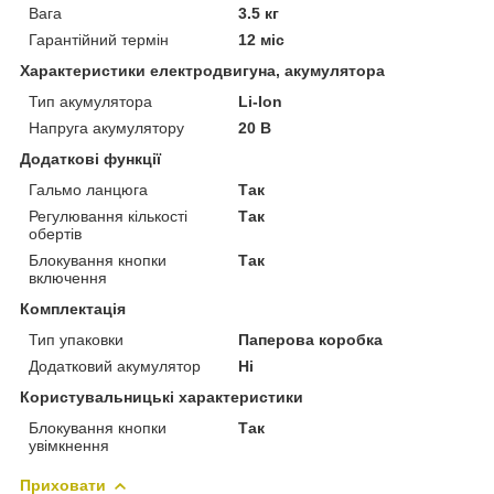
Вага
3.5 кг
Гарантійний термін
12 міс
Характеристики електродвигуна, акумулятора
Тип акумулятора
Li-Ion
Напруга акумулятору
20 В
Додаткові функції
Гальмо ланцюга
Так
Регулювання кількості
Так
обертів
Блокування кнопки
Так
включення
Комплектація
Тип упаковки
Паперова коробка
Додатковий акумулятор
Ні
Користувальницькі характеристики
Блокування кнопки
Так
увімкнення
Приховати