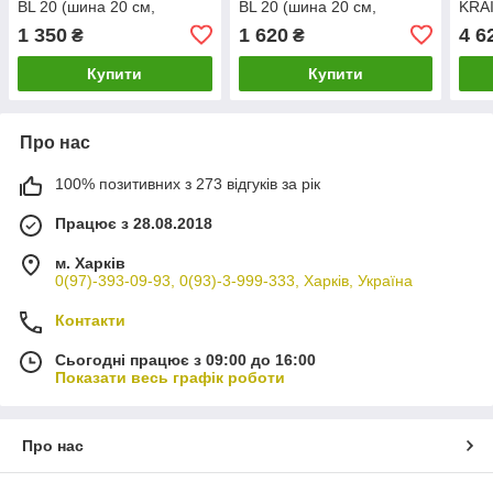
BL 20 (шина 20 см,
BL 20 (шина 20 см,
KRA
безщіткова)
безщіткова)
20UL
1 350
1 620
4 6
₴
₴
4000
прис
Купити
Купити
Про нас
100% позитивних з 273 відгуків за рік
Працює з 28.08.2018
м. Харків
0(97)-393-09-93, 0(93)-3-999-333, Харків, Україна
Контакти
Сьогодні працює з 09:00 до 16:00
Показати весь графік роботи
Про нас