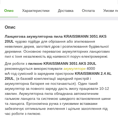
Опис
Характеристики
Доставка
Оплата
Умови п
Опис
Ланцюгова акумуляторна пила KRAISSMANN 3051 AKS
20UL
чудово підійде для обрізання або зпилювання
невеликих дерев, заготівлі дров і розпилювання будівельної
деревини. Основною перевагою акумуляторних ланцюгових
пил є їхня незалежність від наявності поруч електромережі.
Для роботи з
пилкою KRAISSMANN 3051 AKS 20UL
рекомендується використовувати
акумулятори
4000
мА·год сумісний із зарядним пристроєм
KRAISSMANN 2.4 AL
20UL
, (в базовій комплектації зарядний пристрій і
акумуляторна батарея не постачаються). Один такий
акумулятор за повного заряду дасть змогу працювати 10-12
хвилин. Акумуляторна пила обладнана автоматичним
гальмом ланцюга та системою швидкого встановлення шини
та ланцюга. Ергономічна ручка з гумовими вставками
забезпечує оптимальне зчеплення і щільне захоплення під
час роботи з пилкою.