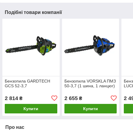
Подібні товари компанії
Бензопила GARDTECH
Бензопила VORSKLA ПМЗ
Бен
GCS 52-3,7
50-3,7 (1 шина, 1 ланцюг)
LUC
2 814
2 655
2 4
₴
₴
Купити
Купити
Про нас