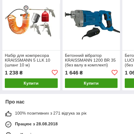
Набір для компресора
Бетонний вібратор
Бет
KRAISSMANN 5 LLK 10
KRAISSMANN 1200 BR 35
LUC
(шланг 10 м)
(без валу в комплекті)
(без
1 238
1 646
1 0
₴
₴
Купити
Купити
Про нас
100% позитивних з 271 відгука за рік
Працює з 28.08.2018